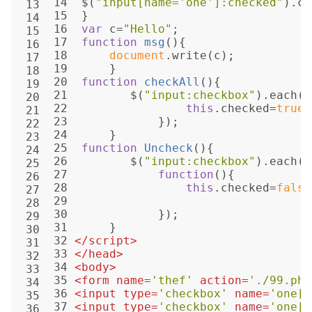
14
  $(
"input[name='one']:checked"
).cs
13
15
  }
14
16
var
 c=
"Hello"
;
15
17
function
msg
(
)
{
16
18
document
.write(c);
17
19
      }
18
20
function
checkAll
(
)
{
19
21
         $(
"input:checkbox"
).each(
f
20
22
this
.checked=
true
;
21
23
             });
22
24
      }
23
25
function
Uncheck
(
)
{
24
26
         $(
"input:checkbox"
).each(
25
27
function
(
)
{
26
28
this
.checked=
false
27
29
28
30
             });
29
31
      }
30
32
</
script
>
31
33 
</
head
>
32
34 
<
body
>
33
35 
<
form
name
=
'thef'
action
=
'./99.php
34
36 
<
input
type
=
'checkbox'
name
=
'one[]
35
37 
<
input
type
=
'checkbox'
name
=
'one[]
36