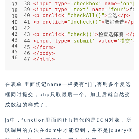
38 
<
input
type
=
'checkbox'
name
=
'one[]
37
39 
<
input
type
=
'text'
name
=
'four'
>
fou
38
40 
<
p
onclick
=
"checkAll()"
>
全选
</
p
>
39
41 
<
p
onclick
=
"Uncheck()"
>
取消全选
</
p
>
40
41
42 
42
43 
<
p
onclick
=
"check()"
>
检查选择项 
</
p
>
43
44 
<
input
type
=
'submit'
value
=
'提交'
>
44
45 
</
form
>
45
46 
</
body
>
46
47 
</
html
>
在表单 里面切记name一栏要有“[]”,否则多个复选
框同时提交，php只取最后一个。加上后就自然变
成数组的样式了。
js中，function里面的this指代的是DOM对象，所
以调用的方法在dom中才能查到，并不是jquery框