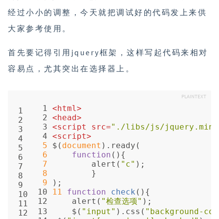
经过小小的调整，今天就把调试好的代码发上来供
大家参考使用。
首先要记得引用jquery框架，这样写起代码来相对
容易点，尤其突出在选择器上。
 1 
<
html
>
1
 2 
<
head
>
2
 3 
<
script
src
=
"./libs/js/jquery.min.
3
 4 
<
script
>
4
5
 $(
document
).ready(
5
6
function
(
)
{
6
7
         alert(
"c"
);
7
8
         }
8
9
 );
9
10
11
function
check
(
)
{
10
12
     alert(
"检查选项"
);
11
13
     $(
"input"
).css(
"background-col
12