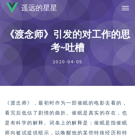
遥远的星星
首页
《渡念师》引发的对工作的思
标签
考~吐槽
归档
关于
2020-04-05
《渡念师》，最初时作为一部催眠的电影去看的，
看完后低估了剧情的曲折。催眠是真实的存在，也
是有科学的解释。词条上的解释是：催眠是指催眠
师向被试提供暗示，以唤醒他的某些特殊经历和特