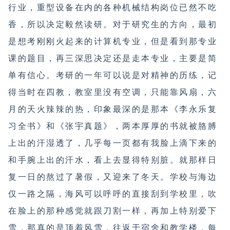
行业，重型设备在内的各种机械结构岗位已然不吃
香，所以决定毅然读研。对于研究生的方向，最初
是想考刚刚火起来的计算机专业，但是看到那专业
课的题目，再三深思决定还是走本专业，主要是简
单有信心。考研的一年可以说是对精神的历练，记
得当时在四教，教室里没有空调，只能靠风扇，六
月的天火辣辣的热，印象最深的是那本《李永乐复
习全书》和《张宇真题》，两本厚厚的书就被胳膊
上出的汗湿透了，几乎每一页都有我脸上滴下来的
和手腕上出的汗水，看上去显得特别脏。就那样日
复一日的熬过了暑假，又迎来了冬天。学校与海边
仅一路之隔，海风可以呼呼的直接刮到学校里，吹
在脸上的那种感觉就跟刀割一样，再加上特别爱下
雪，那真的是顶着风雪，往返于宿舍和教学楼，每