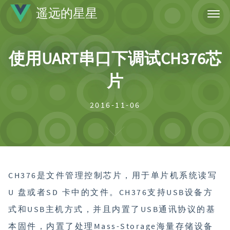
遥远的星星
首页
使用UART串口下调试CH376芯
标签
片
归档
关于
2016-11-06
CH376是文件管理控制芯片，用于单片机系统读写
U 盘或者SD 卡中的文件。CH376支持USB设备方
式和USB主机方式，并且内置了USB通讯协议的基
本固件，内置了处理Mass-Storage海量存储设备