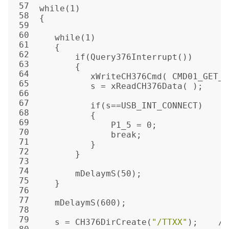
57
while(1)
58
{
59
60
   while(1)
61
   {
62
       if(Query376Interrupt())
63
       {  
64
          xWriteCH376Cmd( CMD01_GET_S
65
          s = xReadCH376Data( );
66
67
          if(s==USB_INT_CONNECT)
68
          {
69
              P1_5 = 0;
70
              break;
71
          }
72
       }
73
74
       mDelaymS(50);
75
   }
76
77
   mDelaymS(600);
78
79
   s = CH376DirCreate(
"/TTXX"
);    