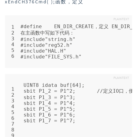
xEndCH376Cmd( );函数，定义
#
define
    EN_DIR_CREATE，定义 EN_
1
2
在主函数中写如下代码：
3
#
include
"string.h"
4
#
include
"reg52.h"
5
#
include
"HAL.H"
6
#
include
"FILE_SYS.h"
UINT8 idata buf[64];
1
sbit P1_2 = P1^2;       //定义IO
2
sbit P1_3 = P1^3;
3
sbit P1_4 = P1^4;
4
sbit P1_5 = P1^5;
5
sbit P1_6 = P1^6;
6
sbit P1_7 = P1^7;
7
8
9