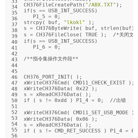
33
CH376FileCreatePath(
"/ABX.TXT"
);
34
if(s == USB_INT_SUCCESS)
35
   P1_5 = 0;
36
strcpy( buf, 
"lkokl"
 );
37
s = CH376ByteWrite( buf, strlen(
38
s = CH376FileClose( TRUE );  /
39
if(s == USB_INT_SUCCESS)
40
   P1_6 = 0;
41
42
/**指令集操作文件段**
43
44
45
CH376_PORT_INIT( );
46
xWriteCH376Cmd( CMD11_CHECK_EXIST );
47
xWriteCH376Data( 0x22 );
48
s = xReadCH376Data( );
49
if ( s != 0xdd ) P1_4 = 0;  //出错
50
51
52
xWriteCH376Cmd( CMD11_SET_USB_MODE
53
xWriteCH376Data( 0x06 );
54
s = xReadCH376Data( );
55
if ( s != CMD_RET_SUCCESS ) P1_4 = 0
56