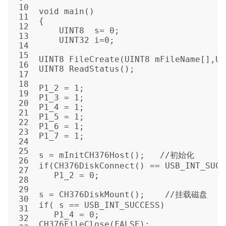
10
void main()
11
{
12
    UINT8  s= 0;
13
    UINT32 i=0;
14
15
UINT8 FileCreate(UINT8 mFileName[],UI
16
UINT8 ReadStatus();
17
18
P1_2 = 1;
19
P1_3 = 1;
20
P1_4 = 1;
21
P1_5 = 1;
22
P1_6 = 1;
23
P1_7 = 1;
24
25
s = mInitCH376Host();   //初始化
26
if(CH376DiskConnect() == USB_INT_SUCC
27
   P1_2 = 0;
28
29
s = CH376DiskMount();    //挂载磁盘
30
if( s == USB_INT_SUCCESS)
31
   P1_4 = 0;
32
CH376FileClose(FALSE);