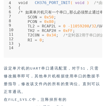
void   
CH376_PORT_INIT
( 
void
 )
/*由
4
5
{
6
/* 如果单片机只有一个串口,那么必须禁止通过串口
7
    SCON = 
0x50
;
8
    PCON = 
0x80
;
9
    TL2 = RCAP2L = 
0
-11059200
/
32
/UAR
10
    TH2 = RCAP2H = 
0xFF
;
11
    T2CON = 
0x34
;  
/*定时器2用于串口的波
12
    RI = 
0
;
13
}   
14
设定单片机的UART串口通讯配置，对于51，只需
修改频率即可，其他单片机根据使用串口的数据手
册指导，修改该文件内的所有的查询位。直到可以
正常通讯。
在FILE_SYS.C中，注释掉所有的